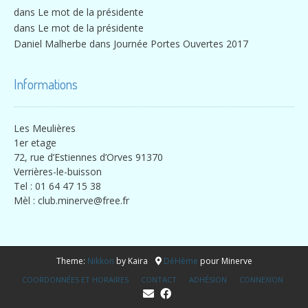
dans
Le mot de la présidente
dans
Le mot de la présidente
Daniel Malherbe
dans
Journée Portes Ouvertes 2017
Informations
Les Meulières
1er etage
72, rue d’Estiennes d’Orves 91370
Verrières-le-buisson
Tel : 01 64 47 15 38
Mèl :
club.minerve@free.fr
Theme:
Nikkon
by Kaira
DéHème
pour Minerve
COORDONNÉES ET HORAIRES
CONTACT
ADHÉSION
CONNEXION